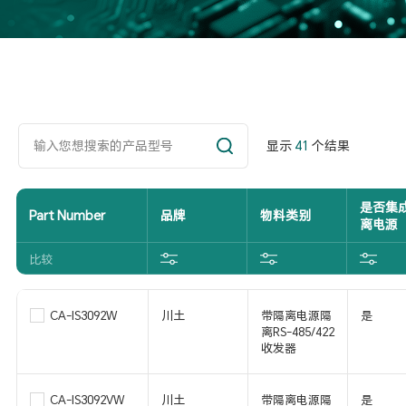
显示
41
个结果
是否集
Part Number
品牌
物料类别
离电源
比较
CA-IS3092W
川土
带隔离电源隔
是
离RS-485/422
收发器
CA-IS3092VW
川土
带隔离电源隔
是