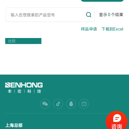
显示
0
个结果
样品申请
下载到Excel
Part Number
比较
上海总部