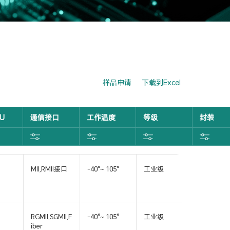
样品申请
下载到Excel
U
通信接口
工作温度
等级
封装
MII,RMII接口
-40°~ 105°
工业级
QFN32
RGMII,SGMII,F
-40°~ 105°
工业级
QFN48
iber