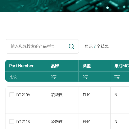
显示
7
个结果
Part Number
品牌
类型
集成MC
比较
LY1210A
凌耘微
PHY
N
LY1211S
凌耘微
PHY
N