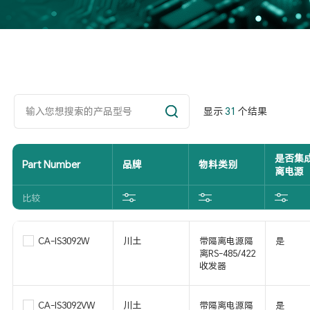
显示
31
个结果
是否集
Part Number
品牌
物料类别
离电源
比较
CA-IS3092W
川土
带隔离电源隔
是
离RS-485/422
收发器
CA-IS3092VW
川土
带隔离电源隔
是