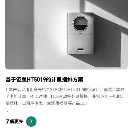
基于钜泉HT5019的计量插排方案
1.本产品采用钜泉光电全SOC芯片HT5019进行设计，该芯片集成
了电能计量、RTC时钟、LCD驱动等外设模块，非常适用于电能计
量插排、出租屋电表、空调用插排等产品上。
2.本方案可设计成具有零/火线防窃电计量、单相三线计量、断相防
了解更多
窃电计量等功能，断相时，电流可低至0.5A,计量精度仍满足1级表
要求。