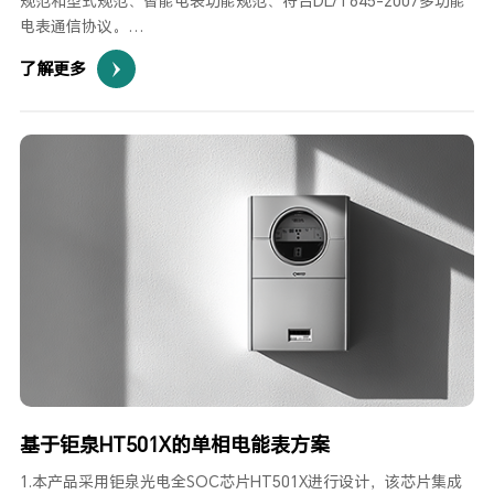
规范和型式规范、智能电表功能规范、符合DL/T645-2007多功能
电表通信协议。
2、拥有独立的RTC供电引脚，支持时钟电池更换。在全温度范围
了解更多
内，采用富士通高性能、低电压铁电存储器，可实现掉电保存、快
速保存、大于一万亿擦次等功能，具有极强的数据安全性能。
3、MCU芯片可替换为更大Flash和RAM的HT6025芯片，与
HT6015完全兼容，将原方案升级至支持国网698协议的电表。此外
还可与HT6215完全兼容，省略一颗外部32.768K晶振和RTC校验步
骤。
基于钜泉HT501X的单相电能表方案
1.本产品采用钜泉光电全SOC芯片HT501X进行设计，该芯片集成