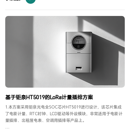
内，采用富士通高性能、低电压铁电存储器，可实现掉电保存、快
速保存、大于一万亿擦次等功能，具有极强的数据安全性能。
3、HT7036可Pin to Pin兼容低成本HT7038（不具备谐波功能）。
基于钜泉HT5019的LoRa计量插排方案
1.本方案采用钜泉光电全SOC芯片HT5019进行设计，该芯片集成
了电能计量、RTC时钟、LCD驱动等外设模块，非常适用于电能计
量插排、出租屋电表、空调用插排等产品上。