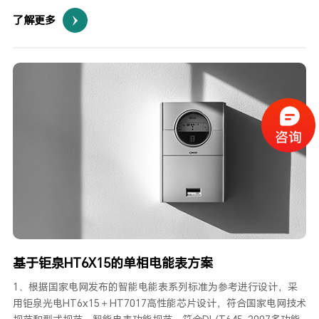
2.本方案采用富士通高性能、低电压铁电存储器，可实现掉电保
了解更多
存、快速保存、大于一万亿擦次数等功能，具有极强的数据安全性
能。
3.本方案采用LoRa无线模块，可实现无线传输功能，或者通过云端
进行进行数据查询，集成抄表，远程控制等。
基于钜泉HT6X15的单相电能表方案
1、根据国家电网发布的智能电能表系列标准为参考进行设计，采
用钜泉光电HT6x15＋HT7017高性能芯片设计，符合国家电网技术