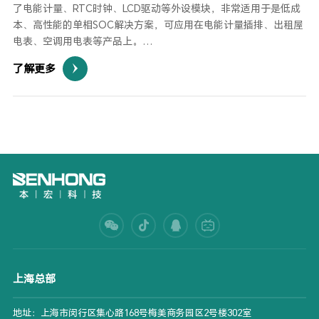
了电能计量、RTC时钟、LCD驱动等外设模块，非常适用于是低成
本、高性能的单相SOC解决方案，可应用在电能计量插排、出租屋
电表、空调用电表等产品上。
了解更多
2.本方案具有零/火线防窃电计量、单相三线计量、断相防窃电计
量、直流计量等功能，断相时，电流可低至0.5A,计量精度仍满足1
级表要求。
上海总部
地址：上海市闵行区集心路168号梅美商务园区2号楼302室